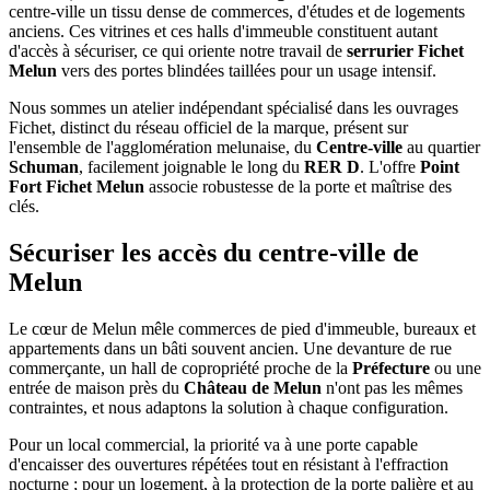
centre-ville un tissu dense de commerces, d'études et de logements
anciens. Ces vitrines et ces halls d'immeuble constituent autant
d'accès à sécuriser, ce qui oriente notre travail de
serrurier Fichet
Melun
vers des portes blindées taillées pour un usage intensif.
Nous sommes un atelier indépendant spécialisé dans les ouvrages
Fichet, distinct du réseau officiel de la marque, présent sur
l'ensemble de l'agglomération melunaise, du
Centre-ville
au quartier
Schuman
, facilement joignable le long du
RER D
. L'offre
Point
Fort Fichet Melun
associe robustesse de la porte et maîtrise des
clés.
Sécuriser les accès du centre-ville de
Melun
Le cœur de Melun mêle commerces de pied d'immeuble, bureaux et
appartements dans un bâti souvent ancien. Une devanture de rue
commerçante, un hall de copropriété proche de la
Préfecture
ou une
entrée de maison près du
Château de Melun
n'ont pas les mêmes
contraintes, et nous adaptons la solution à chaque configuration.
Pour un local commercial, la priorité va à une porte capable
d'encaisser des ouvertures répétées tout en résistant à l'effraction
nocturne ; pour un logement, à la protection de la porte palière et au