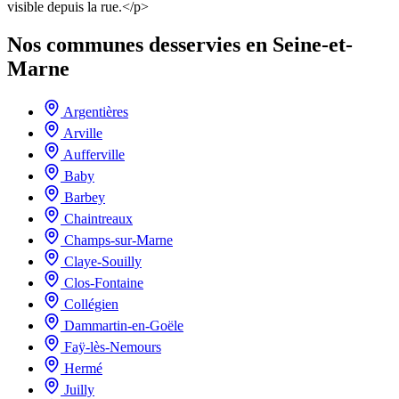
visible depuis la rue.</p>
Nos communes desservies en Seine-et-
Marne
Argentières
Arville
Aufferville
Baby
Barbey
Chaintreaux
Champs-sur-Marne
Claye-Souilly
Clos-Fontaine
Collégien
Dammartin-en-Goële
Faÿ-lès-Nemours
Hermé
Juilly