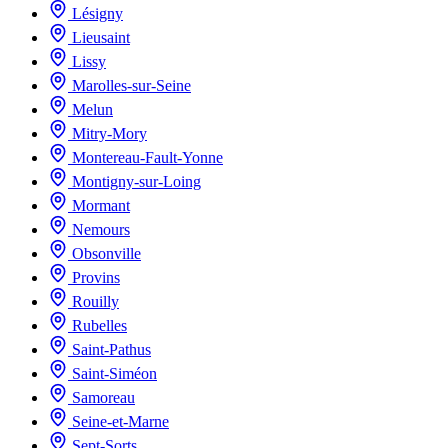
Lésigny
Lieusaint
Lissy
Marolles-sur-Seine
Melun
Mitry-Mory
Montereau-Fault-Yonne
Montigny-sur-Loing
Mormant
Nemours
Obsonville
Provins
Rouilly
Rubelles
Saint-Pathus
Saint-Siméon
Samoreau
Seine-et-Marne
Sept-Sorts