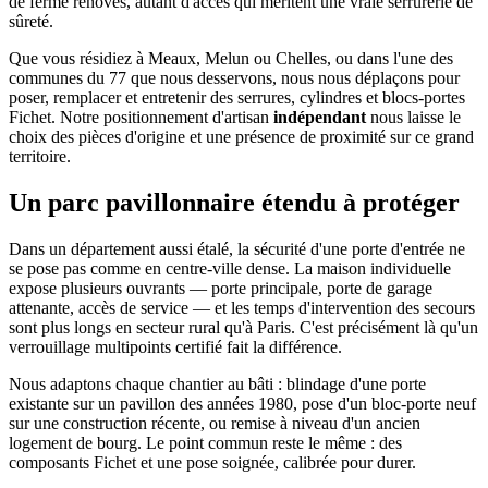
de ferme rénovés, autant d'accès qui méritent une vraie serrurerie de
sûreté.
Que vous résidiez à Meaux, Melun ou Chelles, ou dans l'une des
communes du 77 que nous desservons, nous nous déplaçons pour
poser, remplacer et entretenir des serrures, cylindres et blocs-portes
Fichet. Notre positionnement d'artisan
indépendant
nous laisse le
choix des pièces d'origine et une présence de proximité sur ce grand
territoire.
Un parc pavillonnaire étendu à protéger
Dans un département aussi étalé, la sécurité d'une porte d'entrée ne
se pose pas comme en centre-ville dense. La maison individuelle
expose plusieurs ouvrants — porte principale, porte de garage
attenante, accès de service — et les temps d'intervention des secours
sont plus longs en secteur rural qu'à Paris. C'est précisément là qu'un
verrouillage multipoints certifié fait la différence.
Nous adaptons chaque chantier au bâti : blindage d'une porte
existante sur un pavillon des années 1980, pose d'un bloc-porte neuf
sur une construction récente, ou remise à niveau d'un ancien
logement de bourg. Le point commun reste le même : des
composants Fichet et une pose soignée, calibrée pour durer.