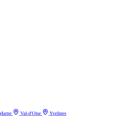
-Marne
Val-d'Oise
Yvelines