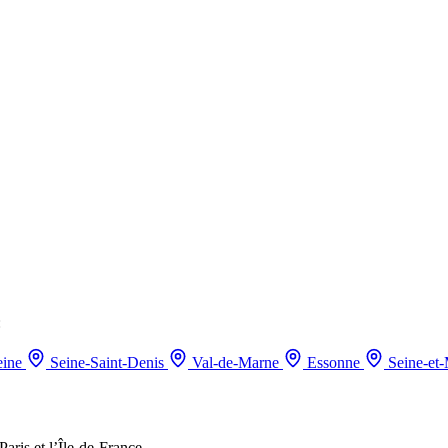
:
eine
Seine-Saint-Denis
Val-de-Marne
Essonne
Seine-et
aris et l’Île-de-France.