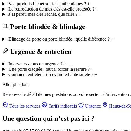
Vos produits Fichet sont-ils authentiques ?
+
La reproduction de mes clés est-elle protégée ?
+
J’ai perdu mes clés Fichet, que faire ?
+
Porte blindée & blindage
Blindage de porte ou porte blindée : quelle différence ?
+
Urgence & entretien
Intervenez-vous en urgence ?
+
Une porte claquée : faut-il forcer la serrure ?
+
Comment entretenir un cylindre haute sûreté ?
+
Aller plus loin
Retrouvez le détail de mes prestations ou votre secteur d’intervention 
Tous les services
Tarifs indicatifs
Urgence
Hauts-de-S
Une question qui n’est pas ici ?
Appelez le 07 57 90 03 00 : conseil honnête et devis gratuit dans tout P