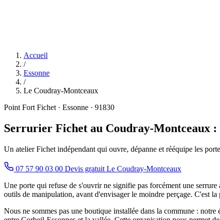
Accueil
/
Essonne
/
Le Coudray-Montceaux
Point Fort Fichet · Essonne · 91830
Serrurier Fichet au Coudray-Montceaux : 
Un atelier Fichet indépendant qui ouvre, dépanne et rééquipe les por
07 57 90 03 00
Devis gratuit Le Coudray-Montceaux
Une porte qui refuse de s'ouvrir ne signifie pas forcément une serrure
outils de manipulation, avant d'envisager le moindre perçage. C'est l
Nous ne sommes pas une boutique installée dans la commune : notre
entre Corbeil-Essonnes et la vallée. Cette organisation nous permet de