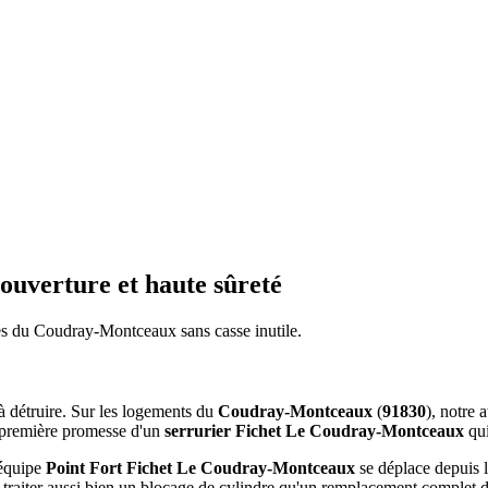
ouverture et haute sûreté
tes du Coudray-Montceaux sans casse inutile.
 à détruire. Sur les logements du
Coudray-Montceaux
(
91830
), notre 
a première promesse d'un
serrurier Fichet Le Coudray-Montceaux
qui
 équipe
Point Fort Fichet Le Coudray-Montceaux
se déplace depuis l
 traiter aussi bien un blocage de cylindre qu'un remplacement complet d