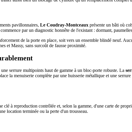
ements pavillonnaires,
Le Coudray-Montceaux
présente un bâti où coh
l commence par un diagnostic honnête de l'existant : dormant, paumelles,
enforcement de la porte en place, soit vers un ensemble blindé neuf. Auc
es et Massy, sans surcoût de fausse proximité.
durablement
rs une serrure multipoints haut de gamme à un bloc-porte robuste. La
ser
ace la menuiserie complète par une huisserie métallique et une serrure
lé à reproduction contrôlée et, selon la gamme, d'une carte de proprié
e location terminée ou la perte d'un trousseau.