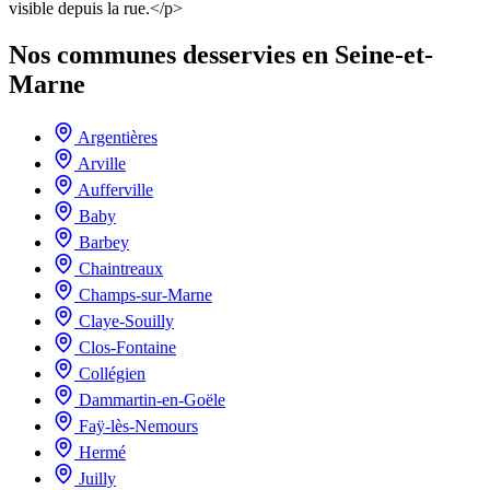
visible depuis la rue.</p>
Nos communes desservies en Seine-et-
Marne
Argentières
Arville
Aufferville
Baby
Barbey
Chaintreaux
Champs-sur-Marne
Claye-Souilly
Clos-Fontaine
Collégien
Dammartin-en-Goële
Faÿ-lès-Nemours
Hermé
Juilly