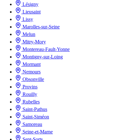
Lésigny
Lieusaint
Lissy
Marolles-sur-Seine
Melun
Mitry-Mory
Montereau-Fault-Yonne
Montigny-sur-Loing
Mormant
Nemours
Obsonville
Provins
Rouilly
Rubelles
Saint-Pathus
Saint-Siméon
Samoreau
Seine-et-Marne
Sept-Sorts