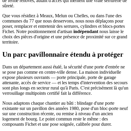
de ferme rénovés, autant d'accès qui méritent une vraie serrurerie de
sûreté.
Que vous résidiez à Meaux, Melun ou Chelles, ou dans l'une des
communes du 77 que nous desservons, nous nous déplaçons pour
poser, remplacer et entretenir des serrures, cylindres et blocs-portes
Fichet. Notre positionnement d'artisan
indépendant
nous laisse le
choix des pièces d'origine et une présence de proximité sur ce grand
territoire.
Un parc pavillonnaire étendu à protéger
Dans un département aussi étalé, la sécurité d'une porte d'entrée ne
se pose pas comme en centre-ville dense. La maison individuelle
expose plusieurs ouvrants — porte principale, porte de garage
attenante, accès de service — et les temps d'intervention des secours
sont plus longs en secteur rural qu'à Paris. C'est précisément là qu'un
verrouillage multipoints certifié fait la différence.
Nous adaptons chaque chantier au bâti : blindage d'une porte
existante sur un pavillon des années 1980, pose d'un bloc-porte neuf
sur une construction récente, ou remise à niveau d'un ancien
logement de bourg. Le point commun reste le même : des
composants Fichet et une pose soignée, calibrée pour durer.