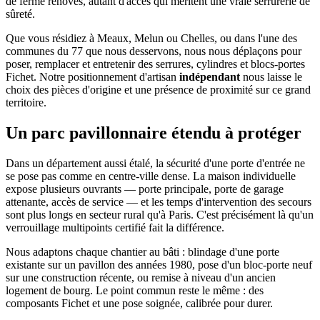
de ferme rénovés, autant d'accès qui méritent une vraie serrurerie de
sûreté.
Que vous résidiez à Meaux, Melun ou Chelles, ou dans l'une des
communes du 77 que nous desservons, nous nous déplaçons pour
poser, remplacer et entretenir des serrures, cylindres et blocs-portes
Fichet. Notre positionnement d'artisan
indépendant
nous laisse le
choix des pièces d'origine et une présence de proximité sur ce grand
territoire.
Un parc pavillonnaire étendu à protéger
Dans un département aussi étalé, la sécurité d'une porte d'entrée ne
se pose pas comme en centre-ville dense. La maison individuelle
expose plusieurs ouvrants — porte principale, porte de garage
attenante, accès de service — et les temps d'intervention des secours
sont plus longs en secteur rural qu'à Paris. C'est précisément là qu'un
verrouillage multipoints certifié fait la différence.
Nous adaptons chaque chantier au bâti : blindage d'une porte
existante sur un pavillon des années 1980, pose d'un bloc-porte neuf
sur une construction récente, ou remise à niveau d'un ancien
logement de bourg. Le point commun reste le même : des
composants Fichet et une pose soignée, calibrée pour durer.