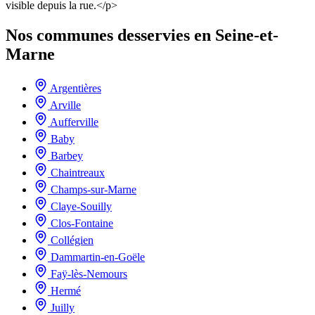
visible depuis la rue.</p>
Nos communes desservies en Seine-et-
Marne
Argentières
Arville
Aufferville
Baby
Barbey
Chaintreaux
Champs-sur-Marne
Claye-Souilly
Clos-Fontaine
Collégien
Dammartin-en-Goële
Faÿ-lès-Nemours
Hermé
Juilly