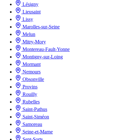
Lésigny
Lieusaint
Lissy
Marolles-sur-Seine
Melun
Mitry-Mory
Montereau-Fault-Yonne
Montigny-sur-Loing
Mormant
Nemours
Obsonville
Provins
Rouilly
Rubelles
Saint-Pathus
Saint-Siméon
Samoreau
Seine-et-Marne
Sept-Sorts