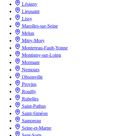
Lésigny
Lieusaint
Lissy
Marolles-sur-Seine
Melun
Mitry-Mory
Montereau-Fault-Yonne
Montigny-sur-Loing
Mormant
Nemours
Obsonville
Provins
Rouilly
Rubelles
Saint-Pathus
Saint-Siméon
Samoreau
Seine-et-Marne
Sept-Sorts