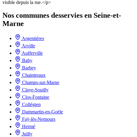
visible depuis la rue.</p>
Nos communes desservies en Seine-et-
Marne
Argentières
Arville
Aufferville
Baby
Barbey
Chaintreaux
Champs-sur-Marne
Claye-Souilly
Clos-Fontaine
Collégien
Dammartin-en-Goële
Faÿ-lès-Nemours
Hermé
Juilly