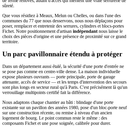
de ferme rénovés, autant d'accès qui méritent une vraie serrurerie de
sûreté.
Que vous résidiez à Meaux, Melun ou Chelles, ou dans l'une des
communes du 77 que nous desservons, nous nous déplaçons pour
poser, remplacer et entretenir des serrures, cylindres et blocs-portes
Fichet. Notre positionnement d'artisan
indépendant
nous laisse le
choix des pièces d'origine et une présence de proximité sur ce grand
territoire.
Un parc pavillonnaire étendu à protéger
Dans un département aussi étalé, la sécurité d'une porte d'entrée ne
se pose pas comme en centre-ville dense. La maison individuelle
expose plusieurs ouvrants — porte principale, porte de garage
attenante, accès de service — et les temps d'intervention des secours
sont plus longs en secteur rural qu'à Paris. C'est précisément là qu'un
verrouillage multipoints certifié fait la différence.
Nous adaptons chaque chantier au bâti : blindage d'une porte
existante sur un pavillon des années 1980, pose d'un bloc-porte neuf
sur une construction récente, ou remise à niveau d'un ancien
logement de bourg. Le point commun reste le même : des
composants Fichet et une pose soignée, calibrée pour durer.