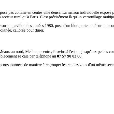
e pose pas comme en centre-ville dense. La maison individuelle expose p
ecteur rural qu'à Paris. C'est précisément là qu'un verrouillage multipoin
e sur un pavillon des années 1980, pose d'un bloc-porte neuf sur une co
ignée, calibrée pour durer.
Meaux au nord, Melun au centre, Provins à l'est — jusqu'aux petites com
déplacement se cale par téléphone au
07 57 90 03 00
.
ns nos tournées de manière à regrouper les rendez-vous d'un même secteu