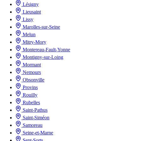
Lésigny
Lieusaint
Lissy
Marolles-sur-Seine
Melun
Mitry-Mory
Montereau-Fault-Yonne
Montigny-sur-Loing
Mormant
Nemours
Obsonville
Provins
Rouilly
Rubelles
Saint-Pathus
Saint-Siméon
Samoreau
Seine-et-Marne
Sept-Sorts