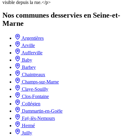
visible depuis la rue.</p>
Nos communes desservies en Seine-et-
Marne
Argentières
Arville
Aufferville
Baby
Barbey
Chaintreaux
Champs-sur-Marne
Claye-Souilly
Clos-Fontaine
Collégien
Dammartin-en-Goële
Faÿ-lès-Nemours
Hermé
Juilly