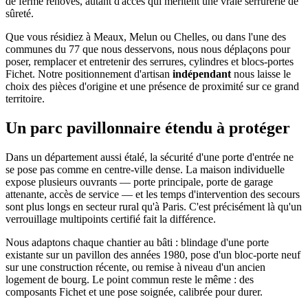
de ferme rénovés, autant d'accès qui méritent une vraie serrurerie de
sûreté.
Que vous résidiez à Meaux, Melun ou Chelles, ou dans l'une des
communes du 77 que nous desservons, nous nous déplaçons pour
poser, remplacer et entretenir des serrures, cylindres et blocs-portes
Fichet. Notre positionnement d'artisan
indépendant
nous laisse le
choix des pièces d'origine et une présence de proximité sur ce grand
territoire.
Un parc pavillonnaire étendu à protéger
Dans un département aussi étalé, la sécurité d'une porte d'entrée ne
se pose pas comme en centre-ville dense. La maison individuelle
expose plusieurs ouvrants — porte principale, porte de garage
attenante, accès de service — et les temps d'intervention des secours
sont plus longs en secteur rural qu'à Paris. C'est précisément là qu'un
verrouillage multipoints certifié fait la différence.
Nous adaptons chaque chantier au bâti : blindage d'une porte
existante sur un pavillon des années 1980, pose d'un bloc-porte neuf
sur une construction récente, ou remise à niveau d'un ancien
logement de bourg. Le point commun reste le même : des
composants Fichet et une pose soignée, calibrée pour durer.