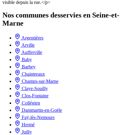
visible depuis la rue.</p>
Nos communes desservies en Seine-et-
Marne
Argentières
Arville
Aufferville
Baby
Barbey
Chaintreaux
Champs-sur-Marne
Claye-Souilly
Clos-Fontaine
Collégien
Dammartin-en-Goële
Faÿ-lès-Nemours
Hermé
Juilly