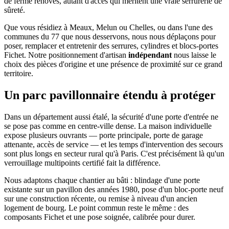
de ferme rénovés, autant d'accès qui méritent une vraie serrurerie de
sûreté.
Que vous résidiez à Meaux, Melun ou Chelles, ou dans l'une des
communes du 77 que nous desservons, nous nous déplaçons pour
poser, remplacer et entretenir des serrures, cylindres et blocs-portes
Fichet. Notre positionnement d'artisan
indépendant
nous laisse le
choix des pièces d'origine et une présence de proximité sur ce grand
territoire.
Un parc pavillonnaire étendu à protéger
Dans un département aussi étalé, la sécurité d'une porte d'entrée ne
se pose pas comme en centre-ville dense. La maison individuelle
expose plusieurs ouvrants — porte principale, porte de garage
attenante, accès de service — et les temps d'intervention des secours
sont plus longs en secteur rural qu'à Paris. C'est précisément là qu'un
verrouillage multipoints certifié fait la différence.
Nous adaptons chaque chantier au bâti : blindage d'une porte
existante sur un pavillon des années 1980, pose d'un bloc-porte neuf
sur une construction récente, ou remise à niveau d'un ancien
logement de bourg. Le point commun reste le même : des
composants Fichet et une pose soignée, calibrée pour durer.