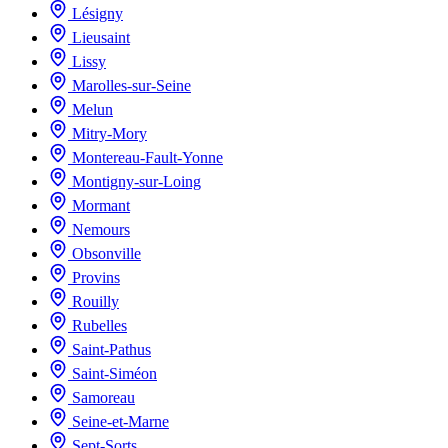
Lésigny
Lieusaint
Lissy
Marolles-sur-Seine
Melun
Mitry-Mory
Montereau-Fault-Yonne
Montigny-sur-Loing
Mormant
Nemours
Obsonville
Provins
Rouilly
Rubelles
Saint-Pathus
Saint-Siméon
Samoreau
Seine-et-Marne
Sept-Sorts