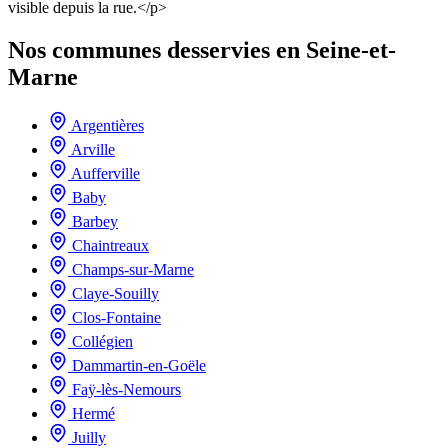
visible depuis la rue.</p>
Nos communes desservies en Seine-et-
Marne
Argentières
Arville
Aufferville
Baby
Barbey
Chaintreaux
Champs-sur-Marne
Claye-Souilly
Clos-Fontaine
Collégien
Dammartin-en-Goële
Faÿ-lès-Nemours
Hermé
Juilly