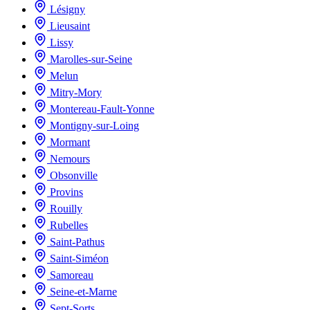
Lésigny
Lieusaint
Lissy
Marolles-sur-Seine
Melun
Mitry-Mory
Montereau-Fault-Yonne
Montigny-sur-Loing
Mormant
Nemours
Obsonville
Provins
Rouilly
Rubelles
Saint-Pathus
Saint-Siméon
Samoreau
Seine-et-Marne
Sept-Sorts