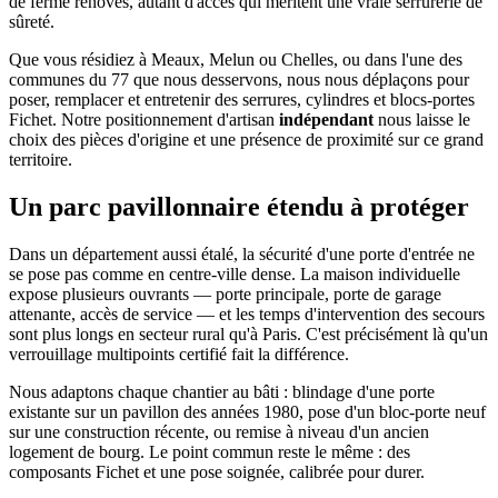
de ferme rénovés, autant d'accès qui méritent une vraie serrurerie de
sûreté.
Que vous résidiez à Meaux, Melun ou Chelles, ou dans l'une des
communes du 77 que nous desservons, nous nous déplaçons pour
poser, remplacer et entretenir des serrures, cylindres et blocs-portes
Fichet. Notre positionnement d'artisan
indépendant
nous laisse le
choix des pièces d'origine et une présence de proximité sur ce grand
territoire.
Un parc pavillonnaire étendu à protéger
Dans un département aussi étalé, la sécurité d'une porte d'entrée ne
se pose pas comme en centre-ville dense. La maison individuelle
expose plusieurs ouvrants — porte principale, porte de garage
attenante, accès de service — et les temps d'intervention des secours
sont plus longs en secteur rural qu'à Paris. C'est précisément là qu'un
verrouillage multipoints certifié fait la différence.
Nous adaptons chaque chantier au bâti : blindage d'une porte
existante sur un pavillon des années 1980, pose d'un bloc-porte neuf
sur une construction récente, ou remise à niveau d'un ancien
logement de bourg. Le point commun reste le même : des
composants Fichet et une pose soignée, calibrée pour durer.