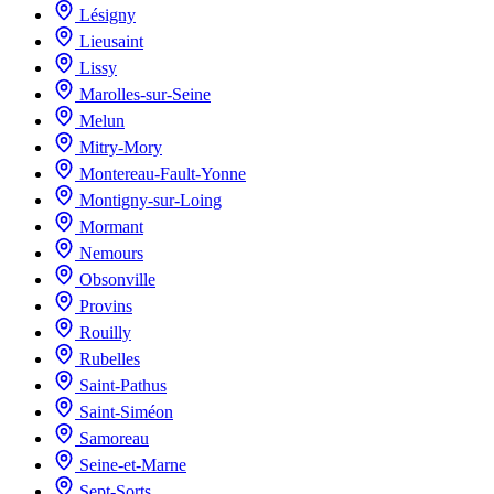
Lésigny
Lieusaint
Lissy
Marolles-sur-Seine
Melun
Mitry-Mory
Montereau-Fault-Yonne
Montigny-sur-Loing
Mormant
Nemours
Obsonville
Provins
Rouilly
Rubelles
Saint-Pathus
Saint-Siméon
Samoreau
Seine-et-Marne
Sept-Sorts