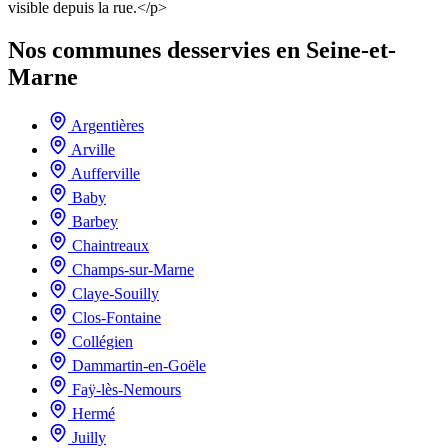
visible depuis la rue.</p>
Nos communes desservies en Seine-et-
Marne
Argentières
Arville
Aufferville
Baby
Barbey
Chaintreaux
Champs-sur-Marne
Claye-Souilly
Clos-Fontaine
Collégien
Dammartin-en-Goële
Faÿ-lès-Nemours
Hermé
Juilly