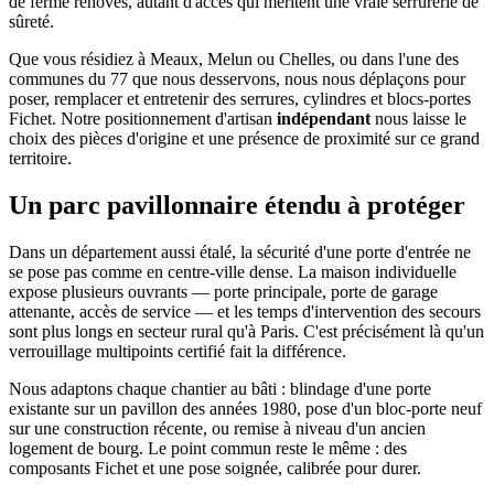
de ferme rénovés, autant d'accès qui méritent une vraie serrurerie de
sûreté.
Que vous résidiez à Meaux, Melun ou Chelles, ou dans l'une des
communes du 77 que nous desservons, nous nous déplaçons pour
poser, remplacer et entretenir des serrures, cylindres et blocs-portes
Fichet. Notre positionnement d'artisan
indépendant
nous laisse le
choix des pièces d'origine et une présence de proximité sur ce grand
territoire.
Un parc pavillonnaire étendu à protéger
Dans un département aussi étalé, la sécurité d'une porte d'entrée ne
se pose pas comme en centre-ville dense. La maison individuelle
expose plusieurs ouvrants — porte principale, porte de garage
attenante, accès de service — et les temps d'intervention des secours
sont plus longs en secteur rural qu'à Paris. C'est précisément là qu'un
verrouillage multipoints certifié fait la différence.
Nous adaptons chaque chantier au bâti : blindage d'une porte
existante sur un pavillon des années 1980, pose d'un bloc-porte neuf
sur une construction récente, ou remise à niveau d'un ancien
logement de bourg. Le point commun reste le même : des
composants Fichet et une pose soignée, calibrée pour durer.