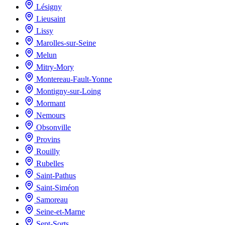
Lésigny
Lieusaint
Lissy
Marolles-sur-Seine
Melun
Mitry-Mory
Montereau-Fault-Yonne
Montigny-sur-Loing
Mormant
Nemours
Obsonville
Provins
Rouilly
Rubelles
Saint-Pathus
Saint-Siméon
Samoreau
Seine-et-Marne
Sept-Sorts