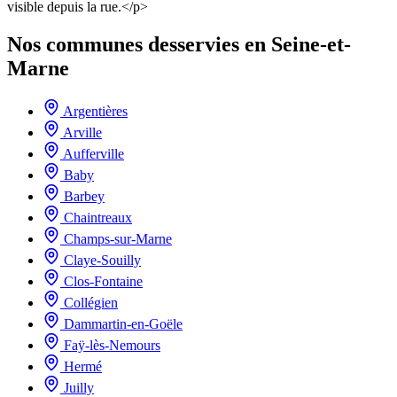
visible depuis la rue.</p>
Nos communes desservies en Seine-et-
Marne
Argentières
Arville
Aufferville
Baby
Barbey
Chaintreaux
Champs-sur-Marne
Claye-Souilly
Clos-Fontaine
Collégien
Dammartin-en-Goële
Faÿ-lès-Nemours
Hermé
Juilly