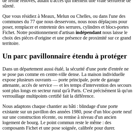
de ferme rénovés, autant d'accès qui méritent une vraie serrurerie de
sûreté.
Que vous résidiez à Meaux, Melun ou Chelles, ou dans l'une des
communes du 77 que nous desservons, nous nous déplaçons pour
poser, remplacer et entretenir des serrures, cylindres et blocs-portes
Fichet. Notre positionnement d'artisan
indépendant
nous laisse le
choix des pièces d'origine et une présence de proximité sur ce grand
territoire.
Un parc pavillonnaire étendu à protéger
Dans un département aussi étalé, la sécurité d'une porte d'entrée ne
se pose pas comme en centre-ville dense. La maison individuelle
expose plusieurs ouvrants — porte principale, porte de garage
attenante, accès de service — et les temps d'intervention des secours
sont plus longs en secteur rural qu'à Paris. C'est précisément là qu'un
verrouillage multipoints certifié fait la différence.
Nous adaptons chaque chantier au bâti : blindage d'une porte
existante sur un pavillon des années 1980, pose d'un bloc-porte neuf
sur une construction récente, ou remise à niveau d'un ancien
logement de bourg. Le point commun reste le même : des
composants Fichet et une pose soignée, calibrée pour durer.