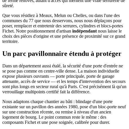
de ferme rénovés, autant d'accès qui méritent une vraie serrurerie de
sûreté.
Que vous résidiez à Meaux, Melun ou Chelles, ou dans l'une des
communes du 77 que nous desservons, nous nous déplaçons pour
poser, remplacer et entretenir des serrures, cylindres et blocs-portes
Fichet. Notre positionnement d'artisan
indépendant
nous laisse le
choix des pièces d'origine et une présence de proximité sur ce grand
territoire.
Un parc pavillonnaire étendu à protéger
Dans un département aussi étalé, la sécurité d'une porte d'entrée ne
se pose pas comme en centre-ville dense. La maison individuelle
expose plusieurs ouvrants — porte principale, porte de garage
attenante, accès de service — et les temps d'intervention des secours
sont plus longs en secteur rural qu'à Paris. C'est précisément là qu'un
verrouillage multipoints certifié fait la différence.
Nous adaptons chaque chantier au bâti : blindage d'une porte
existante sur un pavillon des années 1980, pose d'un bloc-porte neuf
sur une construction récente, ou remise à niveau d'un ancien
logement de bourg. Le point commun reste le même : des
composants Fichet et une pose soignée, calibrée pour durer.