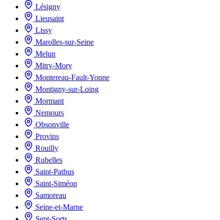
Lésigny
Lieusaint
Lissy
Marolles-sur-Seine
Melun
Mitry-Mory
Montereau-Fault-Yonne
Montigny-sur-Loing
Mormant
Nemours
Obsonville
Provins
Rouilly
Rubelles
Saint-Pathus
Saint-Siméon
Samoreau
Seine-et-Marne
Sept-Sorts