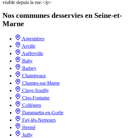
visible depuis la rue.</p>
Nos communes desservies en Seine-et-
Marne
Argentières
Arville
Aufferville
Baby
Barbey
Chaintreaux
Champs-sur-Marne
Claye-Souilly
Clos-Fontaine
Collégien
Dammartin-en-Goële
Faÿ-lès-Nemours
Hermé
Juilly