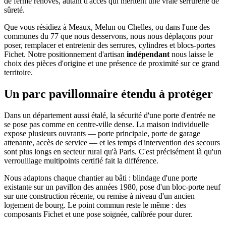
de ferme rénovés, autant d'accès qui méritent une vraie serrurerie de
sûreté.
Que vous résidiez à Meaux, Melun ou Chelles, ou dans l'une des
communes du 77 que nous desservons, nous nous déplaçons pour
poser, remplacer et entretenir des serrures, cylindres et blocs-portes
Fichet. Notre positionnement d'artisan
indépendant
nous laisse le
choix des pièces d'origine et une présence de proximité sur ce grand
territoire.
Un parc pavillonnaire étendu à protéger
Dans un département aussi étalé, la sécurité d'une porte d'entrée ne
se pose pas comme en centre-ville dense. La maison individuelle
expose plusieurs ouvrants — porte principale, porte de garage
attenante, accès de service — et les temps d'intervention des secours
sont plus longs en secteur rural qu'à Paris. C'est précisément là qu'un
verrouillage multipoints certifié fait la différence.
Nous adaptons chaque chantier au bâti : blindage d'une porte
existante sur un pavillon des années 1980, pose d'un bloc-porte neuf
sur une construction récente, ou remise à niveau d'un ancien
logement de bourg. Le point commun reste le même : des
composants Fichet et une pose soignée, calibrée pour durer.