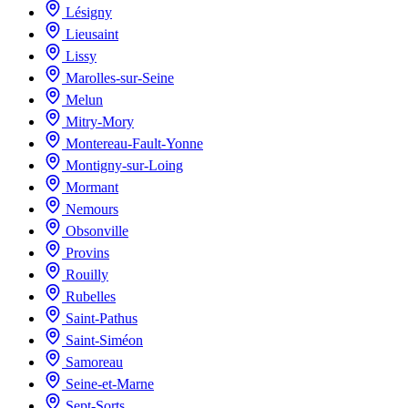
Lésigny
Lieusaint
Lissy
Marolles-sur-Seine
Melun
Mitry-Mory
Montereau-Fault-Yonne
Montigny-sur-Loing
Mormant
Nemours
Obsonville
Provins
Rouilly
Rubelles
Saint-Pathus
Saint-Siméon
Samoreau
Seine-et-Marne
Sept-Sorts