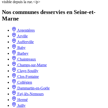
visible depuis la rue.</p>
Nos communes desservies en Seine-et-
Marne
Argentières
Arville
Aufferville
Baby
Barbey
Chaintreaux
Champs-sur-Marne
Claye-Souilly
Clos-Fontaine
Collégien
Dammartin-en-Goële
Faÿ-lès-Nemours
Hermé
Juilly