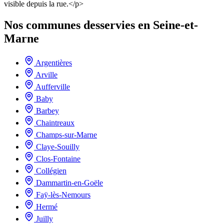
visible depuis la rue.</p>
Nos communes desservies en Seine-et-
Marne
Argentières
Arville
Aufferville
Baby
Barbey
Chaintreaux
Champs-sur-Marne
Claye-Souilly
Clos-Fontaine
Collégien
Dammartin-en-Goële
Faÿ-lès-Nemours
Hermé
Juilly