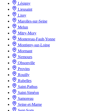
Lésigny
Lieusaint
Lissy
Marolles-sur-Seine
Melun
Mitry-Mory
Montereau-Fault-Yonne
Montigny-sur-Loing
Mormant
Nemours
Obsonville
Provins
Rouilly
Rubelles
Saint-Pathus
Saint-Siméon
Samoreau
Seine-et-Marne
Sept-Sorts