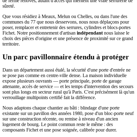
de ferme rénovés, autant d'accès qui méritent une vraie serrurerie de
sûreté.
Que vous résidiez à Meaux, Melun ou Chelles, ou dans l'une des
communes du 77 que nous desservons, nous nous déplaçons pour
poser, remplacer et entretenir des serrures, cylindres et blocs-portes
Fichet. Notre positionnement d'artisan
indépendant
nous laisse le
choix des pièces d'origine et une présence de proximité sur ce grand
territoire.
Un parc pavillonnaire étendu à protéger
Dans un département aussi étalé, la sécurité d'une porte d'entrée ne
se pose pas comme en centre-ville dense. La maison individuelle
expose plusieurs ouvrants — porte principale, porte de garage
attenante, accès de service — et les temps d'intervention des secours
sont plus longs en secteur rural qu'à Paris. C'est précisément là qu'un
verrouillage multipoints certifié fait la différence.
Nous adaptons chaque chantier au bâti : blindage d'une porte
existante sur un pavillon des années 1980, pose d'un bloc-porte neuf
sur une construction récente, ou remise à niveau d'un ancien
logement de bourg. Le point commun reste le même : des
composants Fichet et une pose soignée, calibrée pour durer.