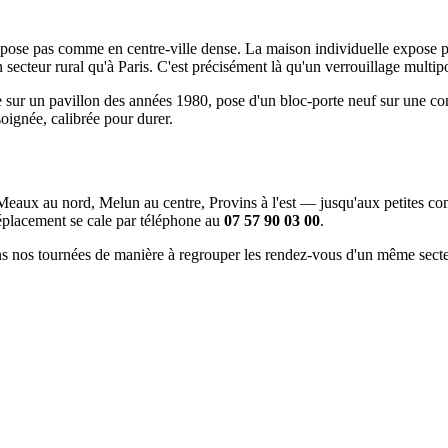
e pose pas comme en centre-ville dense. La maison individuelle expose p
ecteur rural qu'à Paris. C'est précisément là qu'un verrouillage multipoin
e sur un pavillon des années 1980, pose d'un bloc-porte neuf sur une co
ignée, calibrée pour durer.
Meaux au nord, Melun au centre, Provins à l'est — jusqu'aux petites com
déplacement se cale par téléphone au
07 57 90 03 00
.
ns nos tournées de manière à regrouper les rendez-vous d'un même secteu