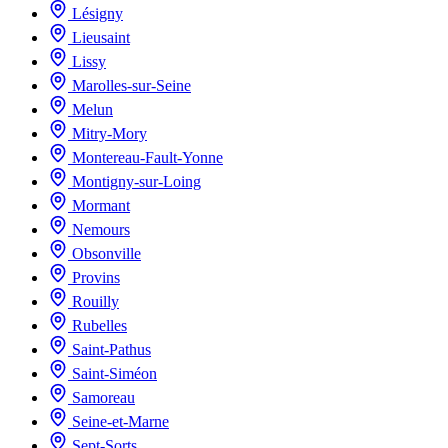
Lésigny
Lieusaint
Lissy
Marolles-sur-Seine
Melun
Mitry-Mory
Montereau-Fault-Yonne
Montigny-sur-Loing
Mormant
Nemours
Obsonville
Provins
Rouilly
Rubelles
Saint-Pathus
Saint-Siméon
Samoreau
Seine-et-Marne
Sept-Sorts