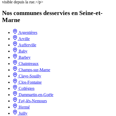
visible depuis la rue.</p>
Nos communes desservies en Seine-et-
Marne
Argentières
Arville
Aufferville
Baby
Barbey
Chaintreaux
Champs-sur-Marne
Claye-Souilly
Clos-Fontaine
Collégien
Dammartin-en-Goële
Faÿ-lès-Nemours
Hermé
Juilly