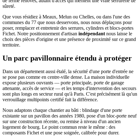
de ferme rénovés, autant d'accès qui méritent une vraie serrurerie de
sûreté.
Que vous résidiez à Meaux, Melun ou Chelles, ou dans l'une des
communes du 77 que nous desservons, nous nous déplaçons pour
poser, remplacer et entretenir des serrures, cylindres et blocs-portes
Fichet. Notre positionnement d'artisan
indépendant
nous laisse le
choix des pièces d'origine et une présence de proximité sur ce grand
territoire.
Un parc pavillonnaire étendu à protéger
Dans un département aussi étalé, la sécurité d'une porte d'entrée ne
se pose pas comme en centre-ville dense. La maison individuelle
expose plusieurs ouvrants — porte principale, porte de garage
attenante, accès de service — et les temps d'intervention des secours
sont plus longs en secteur rural qu'à Paris. C'est précisément là qu'un
verrouillage multipoints certifié fait la différence.
Nous adaptons chaque chantier au bâti : blindage d'une porte
existante sur un pavillon des années 1980, pose d'un bloc-porte neuf
sur une construction récente, ou remise à niveau d'un ancien
logement de bourg. Le point commun reste le même : des
composants Fichet et une pose soignée, calibrée pour durer.